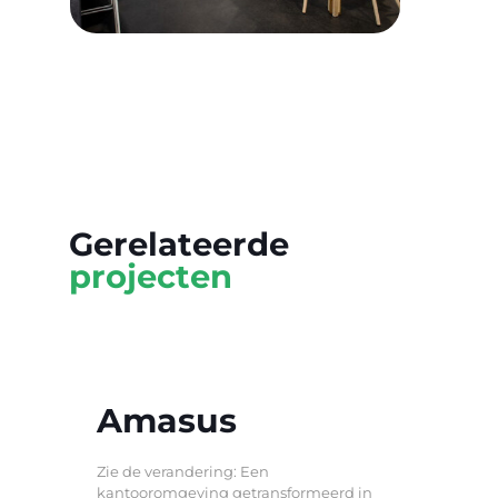
Gerelateerde
projecten
Amasus
Zie de verandering: Een
kantooromgeving getransformeerd in