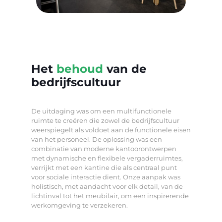
Het
behoud
van de
bedrijfscultuur
De uitdaging was om een multifunctionele
ruimte te creëren die zowel de bedrijfscultuur
weerspiegelt als voldoet aan de functionele eisen
van het personeel. De oplossing was een
combinatie van moderne kantoorontwerpen
met dynamische en flexibele vergaderruimtes,
verrijkt met een kantine die als centraal punt
voor sociale interactie dient. Onze aanpak was
holistisch, met aandacht voor elk detail, van de
lichtinval tot het meubilair, om een inspirerende
werkomgeving te verzekeren.