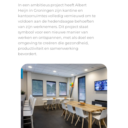
In een ambitieus project heeft Albert
Heijn in Groningen zijn kantine en
kantoorruimtes volledig vernieuwd om te
voldoen aan de hedendaagse behoeften
van zijn werknemers. Dit project staat
symbool voor een nieuwe manier van
werken en ontspannen, met als doel een
omgeving te creëren die gezondheid,
productiviteit en samenwerking
bevordert.