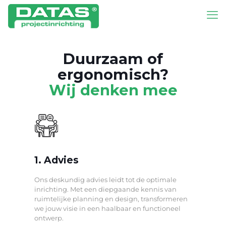
Duurzaam of
ergonomisch?
Wij denken mee
1. Advies
Ons deskundig advies leidt tot de optimale
inrichting. Met een diepgaande kennis van
ruimtelijke planning en design, transformeren
we jouw visie in een haalbaar en functioneel
ontwerp.