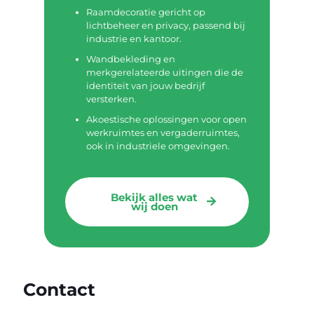
Raamdecoratie gericht op
lichtbeheer en privacy, passend bij
industrie en kantoor.
Wandbekleding en
merkgerelateerde uitingen die de
identiteit van jouw bedrijf
versterken.
Akoestische oplossingen voor open
werkruimtes en vergaderruimtes,
ook in industriele omgevingen.
Bekijk alles wat
wij doen
Contact