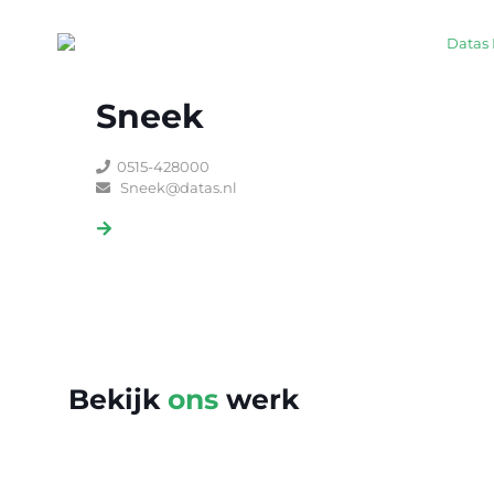
Sneek
0515-428000
Sneek@datas.nl
Bekijk
ons
werk