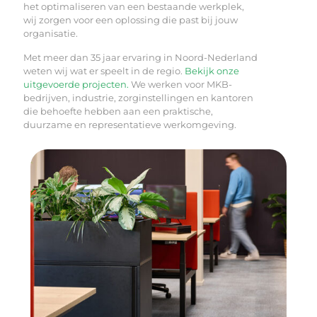
het optimaliseren van een bestaande werkplek,
wij zorgen voor een oplossing die past bij jouw
organisatie.
Met meer dan 35 jaar ervaring in Noord-Nederland
weten wij wat er speelt in de regio.
Bekijk onze
uitgevoerde projecten.
We werken voor MKB-
bedrijven, industrie, zorginstellingen en kantoren
die behoefte hebben aan een praktische,
duurzame en representatieve werkomgeving.