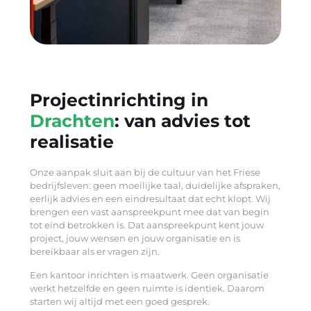
Projectinrichting in
Drachten
: van advies tot
realisatie
Onze aanpak sluit aan bij de cultuur van het Friese
bedrijfsleven: geen moeilijke taal, duidelijke afspraken,
eerlijk advies en een eindresultaat dat echt klopt. Wij
brengen een vast aanspreekpunt mee dat van begin
tot eind betrokken is. Dat aanspreekpunt kent jouw
project, jouw wensen en jouw organisatie en is
bereikbaar als er vragen zijn.
Een kantoor inrichten is maatwerk. Geen organisatie
werkt hetzelfde en geen ruimte is identiek. Daarom
starten wij altijd met een goed gesprek.